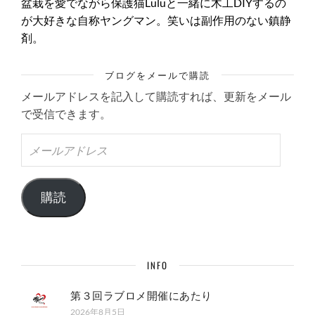
盆栽を愛でながら保護猫Luluと一緒に木工DIYするの
が大好きな自称ヤングマン。笑いは副作用のない鎮静
剤。
ブログをメールで購読
メールアドレスを記入して購読すれば、更新をメール
で受信できます。
メ
ー
ル
ア
ド
購読
レ
ス
INFO
第３回ラブロメ開催にあたり
2026年8月5日